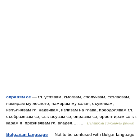
справям се
— гл. успявам, смогвам, сполучвам, сколасвам,
намирам му лесното, намирам му колая, съумявам,
изпълнявам гл. надвивам, излизам на глава, преодолявам гл.
съобразявам се, съгласувам се, оправям се, ориентирам се гл.
карам я, преживявам гл. владея,… …
Български синонимен речник
Bulgarian language
— Not to be confused with Bulgar language.