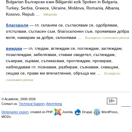
Bulgarian Български език Bălgarski ezik Spoken in Bulgaria,
Turkey, Serbia, Greece, Ukraine, Moldova, Romania, Albania,
Kosovo, Repub …
Wikipedia
благоволя
— гл. скланям се, съгласявам се, одобрявам,
отстъпвам, съгласен съм, благосклонен съм, проявявам добра
воля, намирам за добре, склонявам …
Български синонимен речник
виждам
— гл. гледам, вглеждам се, поглеждам, заглеждам,
позаглеждам, забелязвам, ставам свидетел, съглеждам,
съзирам, зървам, съпикасвам, проглеждам, прозирам,
наблюдавам гл. познавам, разбирам, съзнавам, схващам,
сещам се, прави ми впечатление, обръща ми …
Български
синонимен речник
© Academic, 2000-2026
18+
Contact us:
Technical Support
,
Advertising
Dictionaries export
, created on PHP,
Joomla,
Drupal,
WordPress,
MODx.