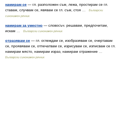
намирам се
— гл. разположен съм, лежа, простирам се гл.
ставам, случвам се, явявам се гл. съм, стоя …
Български
синонимен речник
намирам за уместно
— словосъч. решавам, предпочитам,
искам …
Български синонимен речник
отразявам се
— гл. оглеждам се, изобразявам се, очертавам
се, проявявам се, отпечатвам се, изрисувам се, изписвам се гл.
намирам място, намирам израз, намирам отражение …
Български синонимен речник