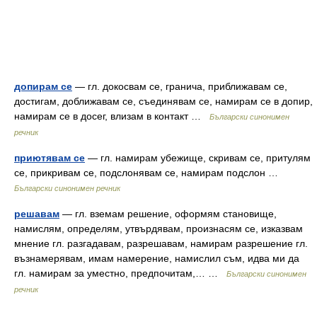
допирам се
— гл. докосвам се, гранича, приближавам се,
достигам, доближавам се, съединявам се, намирам се в допир,
намирам се в досег, влизам в контакт …
Български синонимен
речник
приютявам се
— гл. намирам убежище, скривам се, притулям
се, прикривам се, подслонявам се, намирам подслон …
Български синонимен речник
решавам
— гл. вземам решение, оформям становище,
намислям, определям, утвърдявам, произнасям се, изказвам
мнение гл. разгадавам, разрешавам, намирам разрешение гл.
възнамерявам, имам намерение, намислил съм, идва ми да
гл. намирам за уместно, предпочитам,… …
Български синонимен
речник