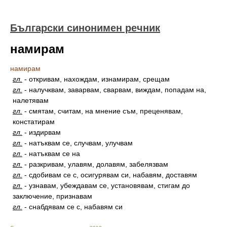
Български синонимен речник
намирам
намирам
гл.
-
откривам, нахождам, изнамирам, срещам
гл.
-
налучквам, заварвам, сварвам, виждам, попадам на,
налетявам
гл.
-
смятам, считам, на мнение съм, преценявам,
констатирам
гл.
-
издирвам
гл.
-
натъквам се, случвам, улучвам
гл.
-
натъквам се на
гл.
-
разкривам, улавям, долавям, забелязвам
гл.
-
сдобивам се с, осигурявам си, набавям, доставям
гл.
-
узнавам, убеждавам се, установявам, стигам до
заключение, признавам
гл.
-
снабдявам се с, набавям си