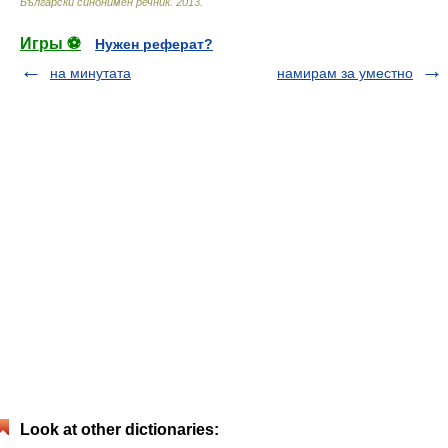
Български синонимен речник
.
2013
.
Игры ⚽
Нужен реферат?
на минутата
намирам за уместно
Look at other dictionaries: